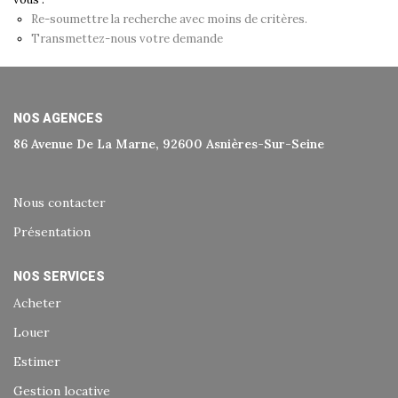
Historique
Re-soumettre la recherche avec moins de critères.
Transmettez-nous votre demande
Nos Valeurs
Nous Rejoindre
Nos Actualités
NOS AGENCES
86 Avenue De La Marne, 92600 Asnières-Sur-Seine
CONTACT
Nous contacter
EXTRANET
Présentation
Extranet Syndic Et Gestion Locative
NOS SERVICES
Extranet Vendeur/acquéreur
Acheter
Extranet Syndic Estale
Louer
Estimer
Gestion locative