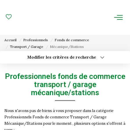
ACHAT
LOCATION
Accueil
Professionnels
Fonds de commerce
Transport / Garage
Mécanique/Stations
ESTIMATION
Modifier les critères de recherche
Type de transaction
Localisation
FAIRE GÉRER
Acheter
Localisation
Professionnels fonds de commerce
Type de bien
Gestion Locative
Surface min
Sélectionnez...
transport / garage
Gestion De Copropriété
mécanique/stations
Budget max
Plus de critères
Créer une alerte
NOUS CONNAITRE
Nous n'avons pas de biens à vous proposer dans la catégorie
Professionnels Fonds de commerce Transport / Garage
Mécanique/Stations pour le moment , plusieurs options s'offrent à
Nos Agences
vous :