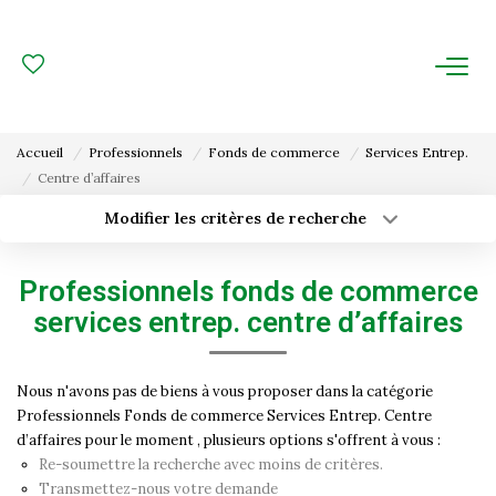
ACHAT
LOCATION
Accueil
Professionnels
Fonds de commerce
Services Entrep.
Centre d’affaires
ESTIMATION
Modifier les critères de recherche
Type de transaction
Localisation
FAIRE GÉRER
Acheter
Localisation
Professionnels fonds de commerce
Type de bien
Gestion Locative
Surface min
Sélectionnez...
services entrep. centre d’affaires
Gestion De Copropriété
Budget max
Plus de critères
Nous n'avons pas de biens à vous proposer dans la catégorie
Professionnels Fonds de commerce Services Entrep. Centre
Créer une alerte
NOUS CONNAITRE
d’affaires pour le moment , plusieurs options s'offrent à vous :
Re-soumettre la recherche avec moins de critères.
Nos Agences
Transmettez-nous votre demande