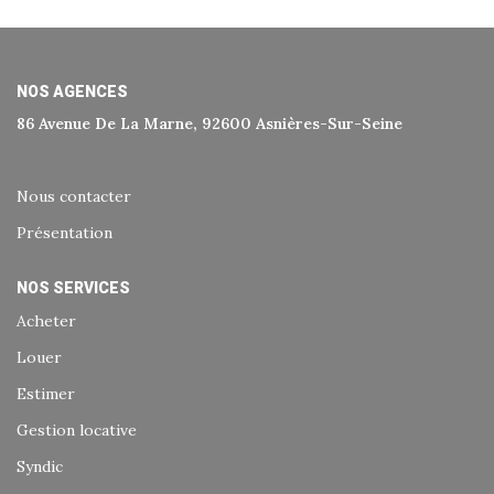
Historique
Nos Valeurs
Nous Rejoindre
NOS AGENCES
86 Avenue De La Marne, 92600 Asnières-Sur-Seine
Nos Actualités
Nous contacter
CONTACT
Présentation
EXTRANET
NOS SERVICES
Acheter
Extranet Syndic Et Gestion Locative
Louer
Extranet Vendeur/acquéreur
Estimer
Extranet Syndic Estale
Gestion locative
Syndic