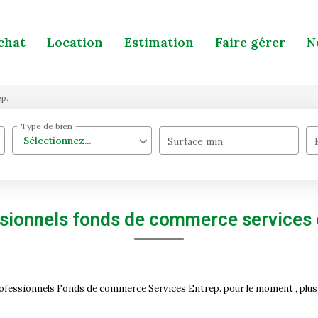
chat
Location
Estimation
Faire gérer
N
ep.
Type de bien
Sélectionnez...
Surface min
sionnels fonds de commerce services 
ofessionnels Fonds de commerce Services Entrep. pour le moment , plusie