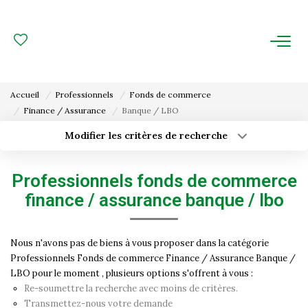
ACHAT
LOCATION
Accueil
Professionnels
Fonds de commerce
Finance / Assurance
Banque / LBO
ESTIMATION
Modifier les critères de recherche
Type de transaction
Localisation
FAIRE GÉRER
Acheter
Localisation
Professionnels fonds de commerce
Type de bien
Gestion Locative
Surface min
Sélectionnez...
finance / assurance banque / lbo
Gestion De Copropriété
Budget max
Plus de critères
Nous n'avons pas de biens à vous proposer dans la catégorie
Professionnels Fonds de commerce Finance / Assurance Banque /
Créer une alerte
NOUS CONNAITRE
LBO pour le moment , plusieurs options s'offrent à vous :
Re-soumettre la recherche avec moins de critères.
Nos Agences
Transmettez-nous votre demande