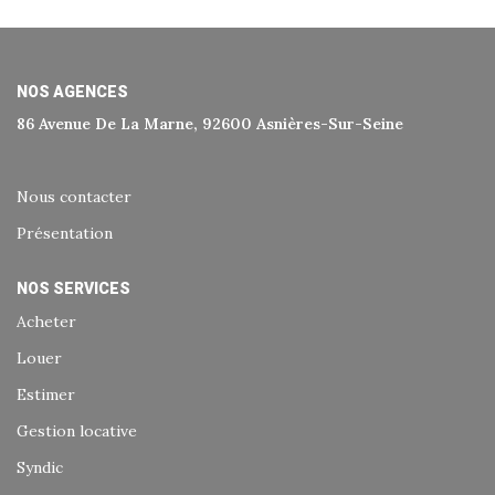
Historique
Nos Valeurs
Nous Rejoindre
NOS AGENCES
86 Avenue De La Marne, 92600 Asnières-Sur-Seine
Nos Actualités
Nous contacter
CONTACT
Présentation
EXTRANET
NOS SERVICES
Acheter
Extranet Syndic Et Gestion Locative
Louer
Extranet Vendeur/acquéreur
Estimer
Extranet Syndic Estale
Gestion locative
Syndic