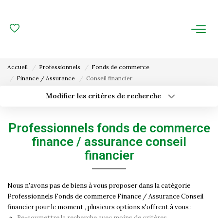
ACHAT
LOCATION
Accueil
Professionnels
Fonds de commerce
Finance / Assurance
Conseil financier
ESTIMATION
Modifier les critères de recherche
Type de transaction
Localisation
FAIRE GÉRER
Acheter
Localisation
Professionnels fonds de commerce
Type de bien
Gestion Locative
Surface min
Sélectionnez...
finance / assurance conseil
Gestion De Copropriété
financier
Budget max
Plus de critères
Créer une alerte
NOUS CONNAITRE
Nous n'avons pas de biens à vous proposer dans la catégorie
Professionnels Fonds de commerce Finance / Assurance Conseil
financier pour le moment , plusieurs options s'offrent à vous :
Nos Agences
Re-soumettre la recherche avec moins de critères.