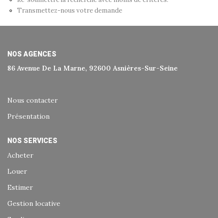
Historique
Transmettez-nous votre demande
Nos Valeurs
Nous Rejoindre
NOS AGENCES
Nos Actualités
86 Avenue De La Marne, 92600 Asnières-Sur-Seine
CONTACT
Nous contacter
Présentation
EXTRANET
NOS SERVICES
Extranet Syndic Et Gestion Locative
Acheter
Extranet Vendeur/acquéreur
Louer
Extranet Syndic Estale
Estimer
Gestion locative