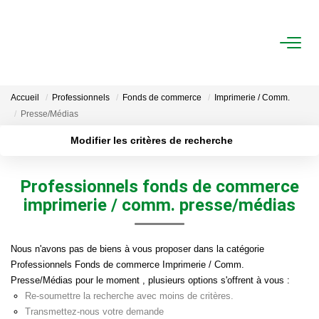
ACHAT
Accueil
Professionnels
Fonds de commerce
Imprimerie / Comm.
LOCATION
Presse/Médias
Modifier les critères de recherche
ESTIMATION
Localisation
Type de transaction
Surface min
Professionnels fonds de commerce
Type de bien
FAIRE GÉRER
imprimerie / comm. presse/médias
Plus de critères
Budget max
Gestion Locative
Créer une alerte
Nous n'avons pas de biens à vous proposer dans la catégorie
Gestion De Copropriété
Professionnels Fonds de commerce Imprimerie / Comm.
Presse/Médias pour le moment , plusieurs options s'offrent à vous :
Re-soumettre la recherche avec moins de critères.
NOUS CONNAITRE
Transmettez-nous votre demande