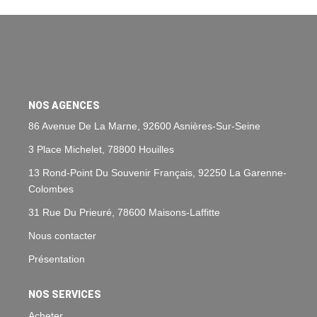
Nos Agences
Historique
Nos Valeurs
Nous Rejoindre
NOS AGENCES
Nos Actualités
86 Avenue De La Marne, 92600 Asnières-Sur-Seine
3 Place Michelet, 78800 Houilles
CONTACT
13 Rond-Point Du Souvenir Français, 92250 La Garenne-
Colombes
EXTRANET
31 Rue Du Prieuré, 78600 Maisons-Laffitte
Extranet Syndic Et Gestion Locative
Nous contacter
Extranet Vendeur/acquéreur
Présentation
Extranet Syndic Estale
NOS SERVICES
Acheter