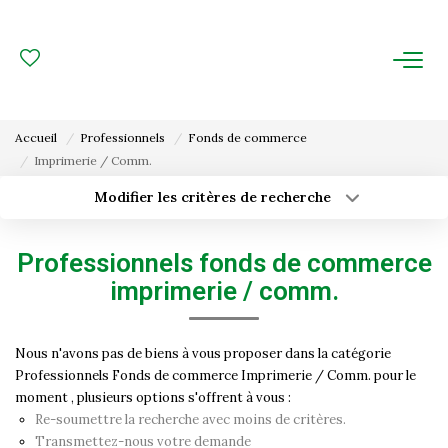
ACHAT
LOCATION
Accueil
Professionnels
Fonds de commerce
Imprimerie / Comm.
ESTIMATION
Modifier les critères de recherche
Type de transaction
Localisation
FAIRE GÉRER
Acheter
Localisation
Professionnels fonds de commerce
Type de bien
Gestion Locative
Surface min
Sélectionnez...
imprimerie / comm.
Gestion De Copropriété
Budget max
Plus de critères
Nous n'avons pas de biens à vous proposer dans la catégorie
Professionnels Fonds de commerce Imprimerie / Comm. pour le
Créer une alerte
NOUS CONNAITRE
moment , plusieurs options s'offrent à vous :
Re-soumettre la recherche avec moins de critères.
Nos Agences
Transmettez-nous votre demande