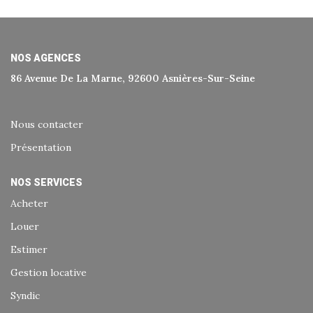
Historique
Nos Valeurs
Nous Rejoindre
NOS AGENCES
86 Avenue De La Marne, 92600 Asnières-Sur-Seine
Nos Actualités
Nous contacter
CONTACT
Présentation
EXTRANET
NOS SERVICES
Acheter
Extranet Syndic Et Gestion Locative
Louer
Extranet Vendeur/acquéreur
Estimer
Extranet Syndic Estale
Gestion locative
Syndic