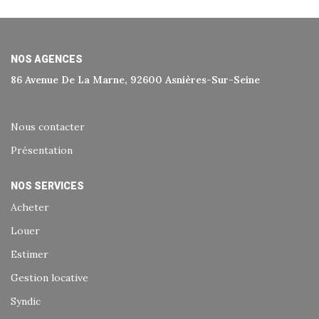
Historique
Nos Valeurs
Nous Rejoindre
NOS AGENCES
86 Avenue De La Marne, 92600 Asnières-Sur-Seine
Nos Actualités
Nous contacter
CONTACT
Présentation
EXTRANET
NOS SERVICES
Acheter
Extranet Syndic Et Gestion Locative
Louer
Extranet Vendeur/acquéreur
Estimer
Extranet Syndic Estale
Gestion locative
Syndic