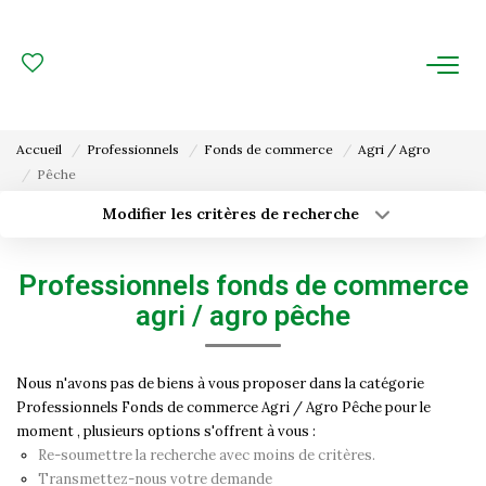
ACHAT
LOCATION
Accueil
Professionnels
Fonds de commerce
Agri / Agro
Pêche
ESTIMATION
Modifier les critères de recherche
Type de transaction
Localisation
FAIRE GÉRER
Acheter
Localisation
Professionnels fonds de commerce
Type de bien
Gestion Locative
Surface min
Sélectionnez...
agri / agro pêche
Gestion De Copropriété
Budget max
Plus de critères
Nous n'avons pas de biens à vous proposer dans la catégorie
Professionnels Fonds de commerce Agri / Agro Pêche pour le
Créer une alerte
NOUS CONNAITRE
moment , plusieurs options s'offrent à vous :
Re-soumettre la recherche avec moins de critères.
Nos Agences
Transmettez-nous votre demande