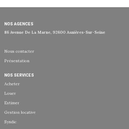
Historique
Nos Valeurs
Nous Rejoindre
NOS AGENCES
86 Avenue De La Marne, 92600 Asnières-Sur-Seine
Nos Actualités
Nous contacter
CONTACT
Présentation
EXTRANET
NOS SERVICES
Acheter
Extranet Syndic Et Gestion Locative
Louer
Extranet Vendeur/acquéreur
Estimer
Extranet Syndic Estale
Gestion locative
Syndic