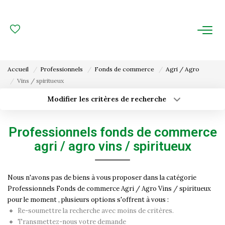
ACHAT
LOCATION
Accueil
Professionnels
Fonds de commerce
Agri / Agro
Vins / spiritueux
ESTIMATION
Modifier les critères de recherche
Type de transaction
Localisation
FAIRE GÉRER
Acheter
Localisation
Professionnels fonds de commerce
Type de bien
Gestion Locative
Surface min
Sélectionnez...
agri / agro vins / spiritueux
Gestion De Copropriété
Budget max
Plus de critères
Nous n'avons pas de biens à vous proposer dans la catégorie
Professionnels Fonds de commerce Agri / Agro Vins / spiritueux
Créer une alerte
NOUS CONNAITRE
pour le moment , plusieurs options s'offrent à vous :
Re-soumettre la recherche avec moins de critères.
Nos Agences
Transmettez-nous votre demande