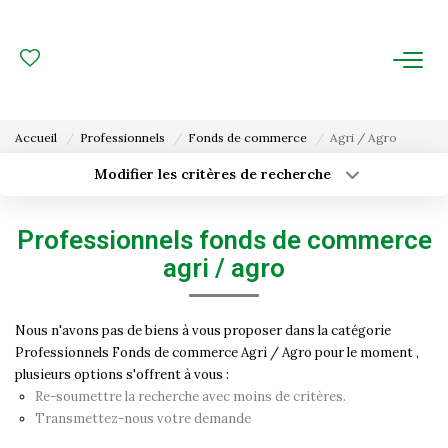
ACHAT
LOCATION
Accueil
Professionnels
Fonds de commerce
Agri / Agro
ESTIMATION
Modifier les critères de recherche
Type de transaction
Localisation
Acheter
Localisation
FAIRE GÉRER
Professionnels fonds de commerce
Type de bien
Surface min
Sélectionnez...
agri / agro
Gestion Locative
Budget max
Plus de critères
Gestion De Copropriété
Nous n'avons pas de biens à vous proposer dans la catégorie
Professionnels Fonds de commerce Agri / Agro pour le moment ,
Créer une alerte
plusieurs options s'offrent à vous :
NOUS CONNAITRE
Re-soumettre la recherche avec moins de critères.
Transmettez-nous votre demande
Nos Agences