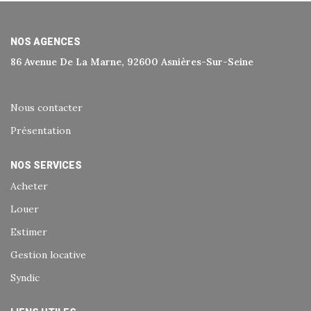
Historique
Nos Valeurs
NOS AGENCES
Nous Rejoindre
86 Avenue De La Marne, 92600 Asnières-Sur-Seine
Nos Actualités
Nous contacter
CONTACT
Présentation
NOS SERVICES
EXTRANET
Acheter
Extranet Syndic Et Gestion Locative
Louer
Extranet Vendeur/acquéreur
Estimer
Extranet Syndic Estale
Gestion locative
Syndic