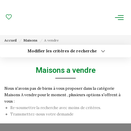
ACHAT
LOCATION
Accueil
Maisons
A vendre
ESTIMATION
Modifier les critères de recherche
Type de transaction
Localisation
Acheter
Localisation
FAIRE GÉRER
Maisons a vendre
Type de bien
Surface min
Sélectionnez...
Gestion Locative
Nous n'avons pas de biens à vous proposer dans la catégorie
Budget max
Plus de critères
Gestion De Copropriété
Maisons A vendre pour le moment , plusieurs options s'offrent à
vous :
Créer une alerte
Re-soumettre la recherche avec moins de critères.
NOUS CONNAITRE
Transmettez-nous votre demande
Nos Agences