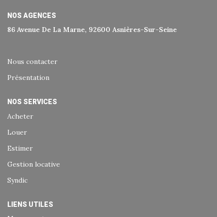
Historique
NOS AGENCES
Nos Valeurs
86 Avenue De La Marne, 92600 Asnières-Sur-Seine
Nous Rejoindre
Nos Actualités
Nous contacter
Présentation
CONTACT
NOS SERVICES
Acheter
EXTRANET
Louer
Extranet Syndic Et Gestion Locative
Estimer
Extranet Vendeur/acquéreur
Gestion locative
Extranet Syndic Estale
Syndic
LIENS UTILES