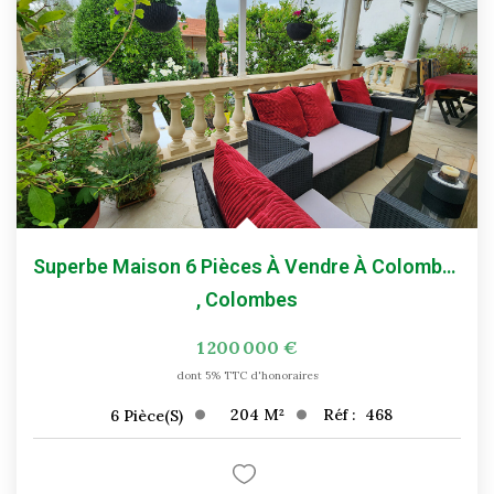
Superbe Maison 6 Pièces À Vendre À Colombes - 211 M²...
,
Colombes
1 200 000 €
dont 5% TTC d'honoraires
204
M²
Réf :
468
6
Pièce(s)