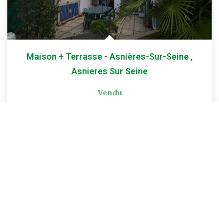
Maison + Terrasse - Asnières-Sur-Seine
,
Asnieres Sur Seine
Vendu
90
M²
Réf :
DR-1476
4
Pièce(s)