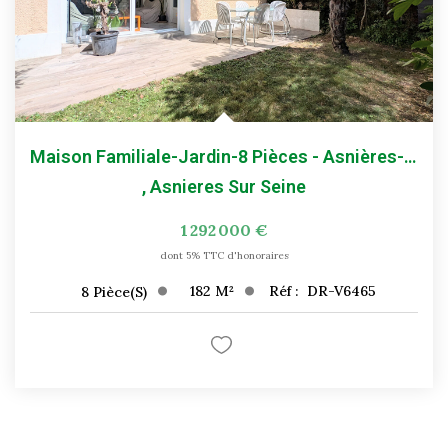
Maison Familiale-Jardin-8 Pièces - Asnières-Sur-Seine
,
Asnieres Sur Seine
1 292 000 €
dont 5% TTC d'honoraires
182
M²
Réf :
DR-V6465
8
Pièce(s)