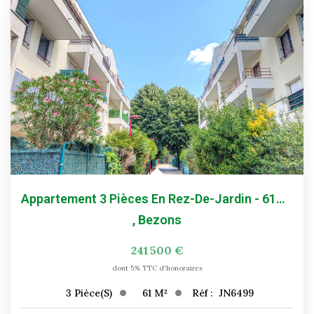
Historique
Nos Valeurs
Nous Rejoindre
Nos Actualités
CONTACT
EXTRANET
Appartement 3 Pièces En Rez-De-Jardin - 61m² - BEZONS
Extranet Syndic Et Gestion Locative
,
Bezons
Extranet Vendeur/acquéreur
241 500 €
Extranet Syndic Estale
dont 5% TTC d'honoraires
61
M²
Réf :
JN6499
3
Pièce(s)