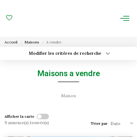
ACHAT
LOCATION
Accueil
Maisons
A vendre
ESTIMATION
Modifier les critères de recherche
Type de transaction
Localisation
Acheter
Localisation
FAIRE GÉRER
Maisons a vendre
Type de bien
Surface min
Sélectionnez...
Gestion Locative
Budget max
Plus de critères
Gestion De Copropriété
Maison
Créer une alerte
NOUS CONNAITRE
Afficher la carte
9 annonce(s) trouvée(s)
Trier par
Nos Agences