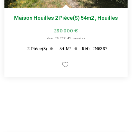
Maison Houilles 2 Pièce(s) 54m2
,
Houilles
290 000 €
dont 5% TTC d'honoraires
54
M²
Réf :
JN6367
2
Pièce(s)