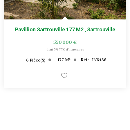
Pavillion Sartrouville 177 M2
,
Sartrouville
550 000 €
dont 5% TTC d'honoraires
177
M²
Réf :
JN6436
6
Pièce(s)