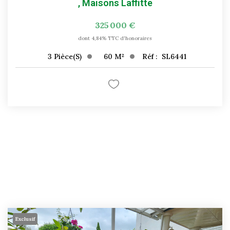
,
Maisons Laffitte
325 000 €
dont 4,84% TTC d'honoraires
60
M²
Réf :
SL6441
3
Pièce(s)
Exclusif