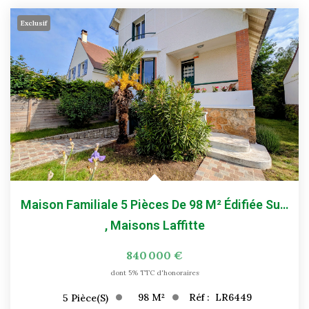
Exclusif
Maison Familiale 5 Pièces De 98 M² Édifiée Sur Terrain De...
,
Maisons Laffitte
840 000 €
dont 5% TTC d'honoraires
98
M²
Réf :
LR6449
5
Pièce(s)