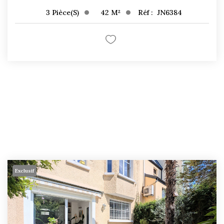
42
M²
Réf :
JN6384
3
Pièce(s)
Exclusif