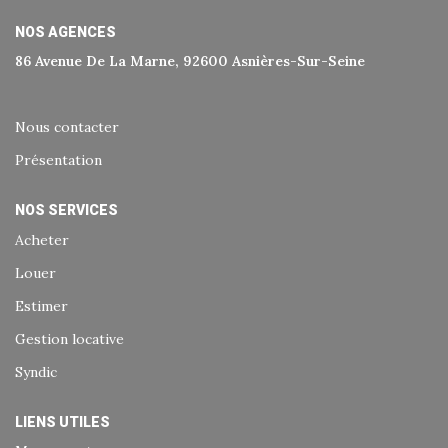
Historique
NOS AGENCES
Nos Valeurs
86 Avenue De La Marne, 92600 Asnières-Sur-Seine
Nous Rejoindre
Nos Actualités
Nous contacter
Présentation
CONTACT
NOS SERVICES
Acheter
EXTRANET
Louer
Extranet Syndic Et Gestion Locative
Estimer
Extranet Vendeur/acquéreur
Gestion locative
Extranet Syndic Estale
Syndic
LIENS UTILES