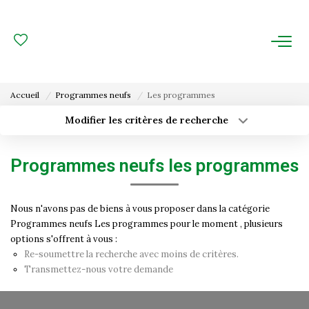
ACHAT
LOCATION
Accueil
Programmes neufs
Les programmes
ESTIMATION
Modifier les critères de recherche
Type de transaction
Localisation
Acheter
Localisation
FAIRE GÉRER
Programmes neufs les programmes
Type de bien
Surface min
Sélectionnez...
Gestion Locative
Nous n'avons pas de biens à vous proposer dans la catégorie
Budget max
Plus de critères
Gestion De Copropriété
Programmes neufs Les programmes pour le moment , plusieurs
options s'offrent à vous :
Créer une alerte
Re-soumettre la recherche avec moins de critères.
NOUS CONNAITRE
Transmettez-nous votre demande
Nos Agences