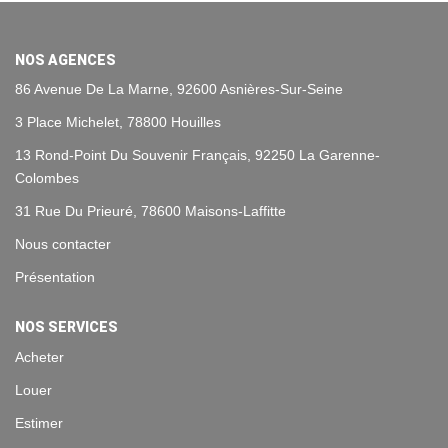
Historique
Nos Valeurs
NOS AGENCES
Nous Rejoindre
86 Avenue De La Marne, 92600 Asnières-Sur-Seine
Nos Actualités
Nous contacter
CONTACT
Présentation
NOS SERVICES
EXTRANET
Acheter
Extranet Syndic Et Gestion Locative
Louer
Extranet Vendeur/acquéreur
Estimer
Extranet Syndic Estale
Gestion locative
Syndic