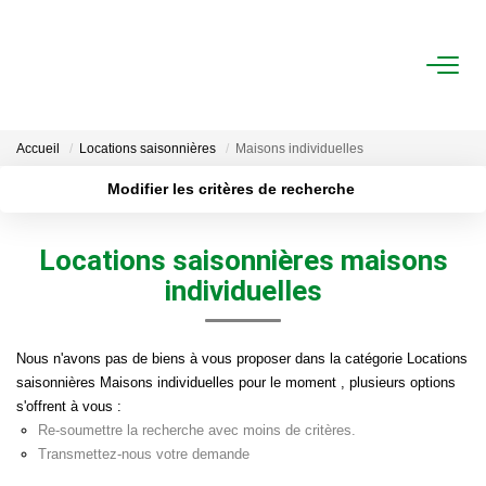
ACHAT
LOCATION
Accueil
Locations saisonnières
Maisons individuelles
ESTIMATION
Modifier les critères de recherche
Localisation
Type de transaction
Acheter
Localisation
FAIRE GÉRER
Locations saisonnières maisons
Type de bien
Surface min
Sélectionnez...
individuelles
Gestion Locative
Plus de critères
Budget max
Gestion De Copropriété
Nous n'avons pas de biens à vous proposer dans la catégorie Locations
saisonnières Maisons individuelles pour le moment , plusieurs options
Créer une alerte
s'offrent à vous :
NOUS CONNAITRE
Re-soumettre la recherche avec moins de critères.
Transmettez-nous votre demande
Nos Agences