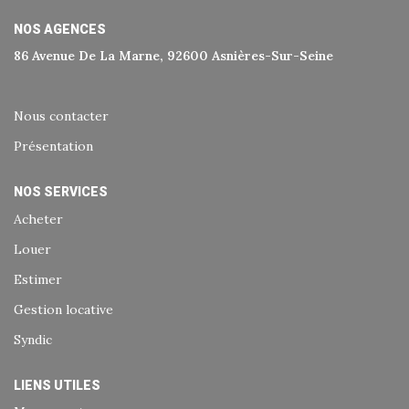
Historique
NOS AGENCES
Nos Valeurs
86 Avenue De La Marne, 92600 Asnières-Sur-Seine
Nous Rejoindre
Nos Actualités
Nous contacter
Présentation
CONTACT
NOS SERVICES
Acheter
EXTRANET
Louer
Extranet Syndic Et Gestion Locative
Estimer
Extranet Vendeur/acquéreur
Gestion locative
Extranet Syndic Estale
Syndic
LIENS UTILES