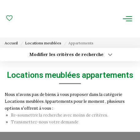
ACHAT
LOCATION
Accueil
Locations meublées
Appartements
ESTIMATION
Modifier les critères de recherche
Type de transaction
Localisation
Acheter
Localisation
FAIRE GÉRER
Locations meublées appartements
Type de bien
Surface min
Sélectionnez...
Gestion Locative
Nous n'avons pas de biens à vous proposer dans la catégorie
Budget max
Plus de critères
Gestion De Copropriété
Locations meublées Appartements pour le moment , plusieurs
options s'offrent à vous :
Créer une alerte
Re-soumettre la recherche avec moins de critères.
NOUS CONNAITRE
Transmettez-nous votre demande
Nos Agences