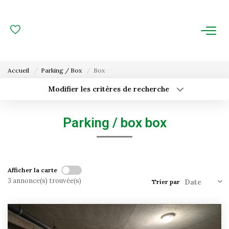
ACHAT
LOCATION
Accueil
Parking / Box
Box
ESTIMATION
Modifier les critères de recherche
Type de transaction
Localisation
Acheter
Localisation
FAIRE GÉRER
Parking / box box
Type de bien
Surface min
Sélectionnez...
Gestion Locative
Budget max
Plus de critères
Gestion De Copropriété
Afficher la carte
3 annonce(s) trouvée(s)
Trier par
Créer une alerte
NOUS CONNAITRE
Nos Agences