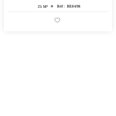
Réf :
BE6498
25
M²