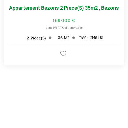
Appartement Bezons 2 Pièce(s) 35m2
,
Bezons
169 000 €
dont 6% TTC d'honoraires
36
M²
Réf :
JN6481
2
Pièce(s)