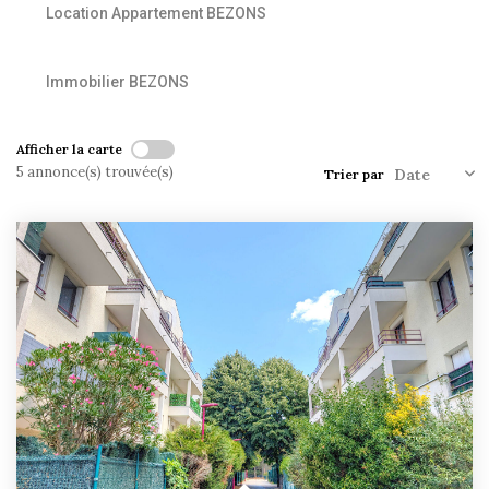
Location Appartement BEZONS
Historique
Nos Valeurs
Immobilier BEZONS
Nous Rejoindre
Nos Actualités
Afficher la carte
5 annonce(s) trouvée(s)
Trier par
CONTACT
EXTRANET
Extranet Syndic Et Gestion Locative
Extranet Vendeur/acquéreur
Extranet Syndic Estale