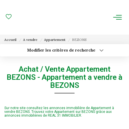
ACHAT
LOCATION
Accueil
A vendre
Appartement
BEZONS
ESTIMATION
Modifier les critères de recherche
Type de transaction
Localisation
Acheter
Localisation
FAIRE GÉRER
Achat / Vente Appartement
Type de bien
Surface min
Sélectionnez...
BEZONS - Appartement a vendre à
Gestion Locative
BEZONS
Budget max
Plus de critères
Gestion De Copropriété
Créer une alerte
Sur notre site consultez les annonces immobilière de Appartement à
NOUS CONNAITRE
vendre BEZONS. Trouvez votre Appartement sur BEZONS grâce aux
annonces immobilières de REAL 31 IMMOBILIER.
Nos Agences