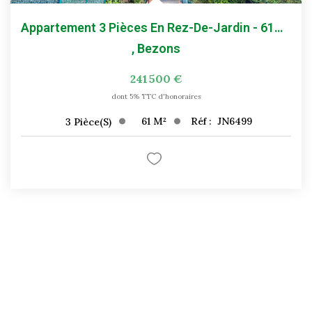
Appartement 3 Pièces En Rez-De-Jardin - 61m² - BEZONS
,
Bezons
241 500 €
dont 5% TTC d'honoraires
61
M²
Réf :
JN6499
3
Pièce(s)