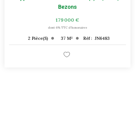
Bezons
179 000 €
dont 6% TTC d'honoraires
37
M²
Réf :
JN6483
2
Pièce(s)