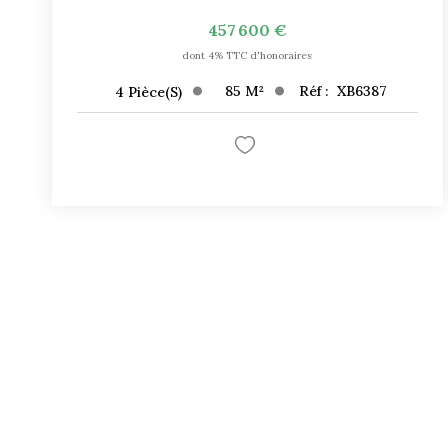
457 600 €
dont 4% TTC d'honoraires
85
M²
Réf :
XB6387
4
Pièce(s)