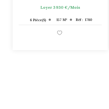
Loyer 3 930 €/mois
157
M²
Réf :
1780
6
Pièce(s)