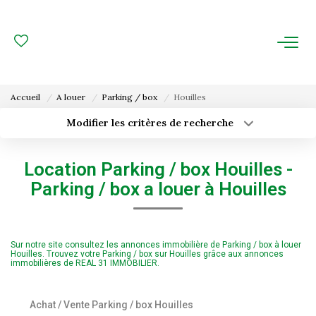
ACHAT
LOCATION
Accueil
A louer
Parking / box
Houilles
ESTIMATION
Modifier les critères de recherche
Type de transaction
Localisation
Acheter
Localisation
FAIRE GÉRER
Location Parking / box Houilles -
Type de bien
Surface min
Sélectionnez...
Parking / box a louer à Houilles
Gestion Locative
Budget max
Plus de critères
Gestion De Copropriété
Sur notre site consultez les annonces immobilière de Parking / box à louer
Créer une alerte
Houilles. Trouvez votre Parking / box sur Houilles grâce aux annonces
immobilières de REAL 31 IMMOBILIER.
NOUS CONNAITRE
Nos Agences
Achat / Vente Parking / box Houilles