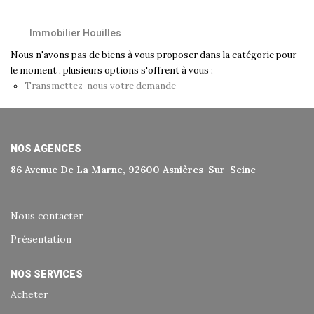
Historique
Immobilier Houilles
Nos Valeurs
Nous n'avons pas de biens à vous proposer dans la catégorie pour
Nous Rejoindre
le moment , plusieurs options s'offrent à vous :
Nos Actualités
Transmettez-nous votre demande
CONTACT
NOS AGENCES
86 Avenue De La Marne, 92600 Asnières-Sur-Seine
EXTRANET
Extranet Syndic Et Gestion Locative
Nous contacter
Extranet Vendeur/acquéreur
Présentation
Extranet Syndic Estale
NOS SERVICES
Acheter