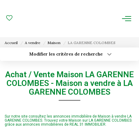
ACHAT
LOCATION
Accueil
A vendre
Maison
LA GARENNE COLOMBES
ESTIMATION
Modifier les critères de recherche
Type de transaction
Localisation
Acheter
Localisation
FAIRE GÉRER
Achat / Vente Maison LA GARENNE
Type de bien
Surface min
Sélectionnez...
COLOMBES - Maison a vendre à LA
Gestion Locative
GARENNE COLOMBES
Budget max
Plus de critères
Gestion De Copropriété
Créer une alerte
Sur notre site consultez les annonces immobilière de Maison à vendre LA
NOUS CONNAITRE
GARENNE COLOMBES. Trouvez votre Maison sur LA GARENNE COLOMBES
grâce aux annonces immobilières de REAL 31 IMMOBILIER.
Nos Agences