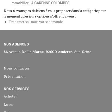
Immobilier LA GARENNE COLOMBES
Historique
Nous n'avons pas de biens à vous proposer dans la catégorie pour
Nos Valeurs
le moment , plusieurs options s'offrent à vous :
Nous Rejoindre
Transmettez-nous votre demande
Nos Actualités
NOS AGENCES
CONTACT
86 Avenue De La Marne, 92600 Asnières-Sur-Seine
EXTRANET
Nous contacter
Extranet Syndic Et Gestion Locative
Présentation
Extranet Vendeur/acquéreur
NOS SERVICES
Extranet Syndic Estale
Acheter
Louer