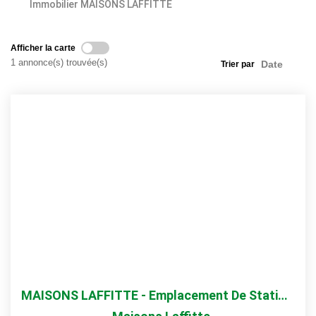
Immobilier MAISONS LAFFITTE
Nos Agences
Historique
Afficher la carte
Nos Valeurs
1 annonce(s) trouvée(s)
Trier par
Nous Rejoindre
Nos Actualités
CONTACT
EXTRANET
Extranet Syndic Et Gestion Locative
Extranet Vendeur/acquéreur
Extranet Syndic Estale
MAISONS LAFFITTE - Emplacement De Stationnement Double