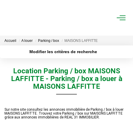
ACHAT
Accueil
A louer
Parking / box
MAISONS LAFFITTE
LOCATION
Modifier les critères de recherche
Localisation
Type de transaction
ESTIMATION
Location Parking / box MAISONS
Type de bien
Surface min
LAFFITTE - Parking / box a louer à
FAIRE GÉRER
MAISONS LAFFITTE
Plus de critères
Budget max
Gestion Locative
Gestion De Copropriété
Créer une alerte
Sur notre site consultez les annonces immobilière de Parking / box à louer
MAISONS LAFFITTE. Trouvez votre Parking / box sur MAISONS LAFFITTE
grâce aux annonces immobilières de REAL 31 IMMOBILIER.
NOUS CONNAITRE