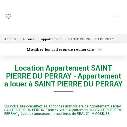
ACHAT
LOCATION
Accueil
A louer
Appartement
SAINT PIERRE DU PERRAY
ESTIMATION
Modifier les critères de recherche
Type de transaction
Localisation
Acheter
Localisation
FAIRE GÉRER
Location Appartement SAINT
Type de bien
Surface min
Sélectionnez...
PIERRE DU PERRAY - Appartement
Gestion Locative
a louer à SAINT PIERRE DU PERRAY
Budget max
Plus de critères
Gestion De Copropriété
Créer une alerte
Sur notre site consultez les annonces immobilière de Appartement à louer
NOUS CONNAITRE
SAINT PIERRE DU PERRAY. Trouvez votre Appartement sur SAINT PIERRE DU
PERRAY grâce aux annonces immobilières de REAL 31 IMMOBILIER.
Nos Agences