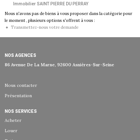
Immobilier SAINT PIERRE DU PERRAY
Historique
Nous n'avons pas de biens à vous proposer dans la catégorie pour
Nos Valeurs
le moment , plusieurs options s'offrent à vous :
Nous Rejoindre
Transmettez-nous votre demande
Nos Actualités
NOS AGENCES
CONTACT
86 Avenue De La Marne, 92600 Asnières-Sur-Seine
EXTRANET
Nous contacter
Extranet Syndic Et Gestion Locative
Présentation
Extranet Vendeur/acquéreur
NOS SERVICES
Extranet Syndic Estale
Acheter
Louer